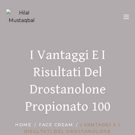
Skip
to
content
I Vantaggi E I
Risultati Del
Drostanolone
Propionato 100
HOME
FACE CREAM
I VANTAGGI E I
RISULTATI DEL DROSTANOLONE